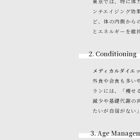
東京では、特に体
ンチエイジング効
ど、体の内側から
とエネルギーを維
2. Conditio
メディカルダイエ
外食や会食も多い
ランには、「痩せ
減少や基礎代謝の
たいが自信がない
3. Age Man