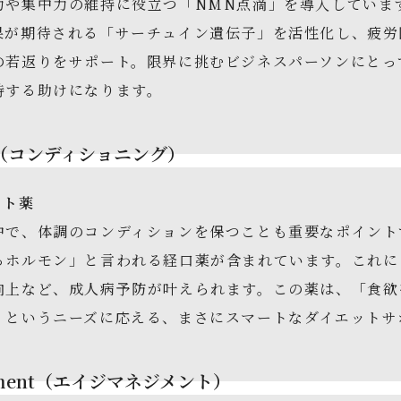
力や集中力の維持に役立つ「NMN点滴」を導入していま
果が期待される「サーチュイン遺伝子」を活性化し、疲労
の若返りをサポート。限界に挑むビジネスパーソンにとっ
持する助けになります。
ning（コンディショニング）
ット薬
中で、体調のコンディションを保つことも重要なポイント
るホルモン」と言われる経口薬が含まれています。これに
向上など、成人病予防が叶えられます。この薬は、「食欲
」というニーズに応える、まさにスマートなダイエット
agement（エイジマネジメント）