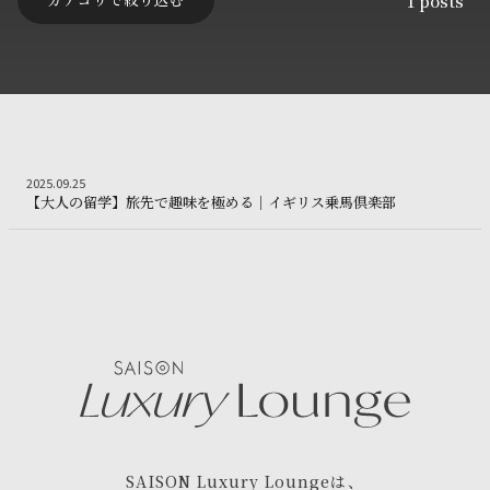
1
posts
Education
2025.09.25
2
0
2
5
.
0
9
.
2
5
【大人の留学
【
大
人
の
留
学
】
旅
先
で
趣
味
を
極
め
る
｜
イ
ギ
リ
ス
乗
馬
倶
楽
部
SAISON Luxury Lounge
は、