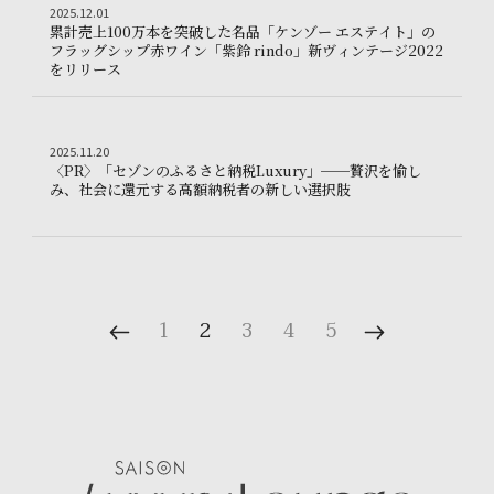
Other
2025.12.01
2
0
2
5
.
1
2
.
0
1
ひらまつ。｜〜大自然で美食の理想郷を想う〜｜軽井沢
累
計
売
上
1
0
0
万
本
を
突
破
し
た
名
品
「
ケ
ン
ゾ
ー
エ
ス
テ
イ
ト
」
の
フ
ラ
ッ
グ
シ
ッ
プ
赤
ワ
イ
ン
「
紫
鈴
r
i
n
d
o
」
新
ヴ
ィ
ン
テ
ー
ジ
2
0
2
2
累計売上100万本を突破した名品「ケンゾー エステイト」
を
リ
リ
ー
ス
Other
2025.11.20
2
0
2
5
.
1
1
.
2
0
〈
P
R
〉
「
セ
ゾ
ン
の
ふ
る
さ
と
納
税
L
u
x
u
r
y
」
─
─
贅
沢
を
愉
し
心から95分、北軽井沢の新たなNOT A HOTEL販売開始｜【1組限定】資料請求
〈PR〉「セゾンのふ
み
、
社
会
に
還
元
す
る
高
額
納
税
者
の
新
し
い
選
択
肢
1
2
3
4
5