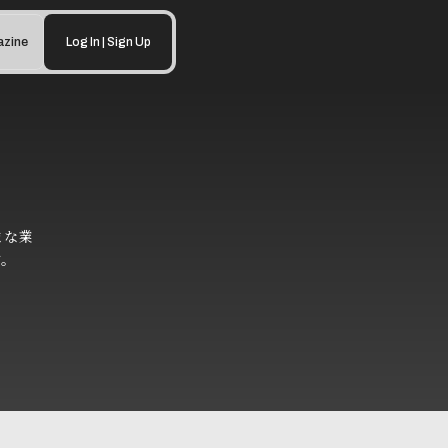
zine
Log In | Sign Up
まな業
す。