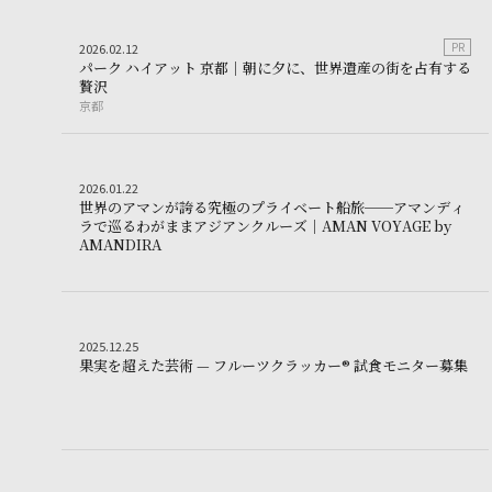
Other
2026.02.12
PR
2
0
2
6
.
0
2
.
1
2
パ
ー
ク
ハ
イ
ア
ッ
ト
京
都
｜
朝
に
夕
に
、
世
界
遺
産
の
街
を
占
有
す
る
パーク ハイアット 京都｜朝に夕に、世界遺産の街を占有す
贅
沢
京都
京
都
Other
2026.01.22
2
0
2
6
.
0
1
.
2
2
世
界
の
ア
マ
ン
が
誇
る
究
極
の
プ
ラ
イ
ベ
ー
ト
船
旅
─
─
ア
マ
ン
デ
ィ
ラ
で
巡
る
わ
が
ま
ま
ア
ジ
ア
ン
ク
ル
ー
ズ
｜
A
M
A
N
V
O
Y
A
G
E
b
y
世界のアマンが誇る究極のプライベート船旅──アマンデ
A
M
A
N
D
I
R
A
Other
2025.12.25
2
0
2
5
.
1
2
.
2
5
果
果
実
を
超
え
た
芸
術
—
フ
ル
ー
ツ
ク
ラ
ッ
カ
ー
®
試
食
モ
ニ
タ
ー
募
集