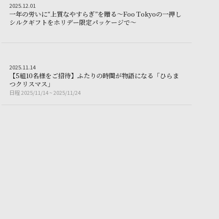
Other
2025.12.01
2
0
2
5
.
1
2
.
0
1
一
年
の
労
い
に
“
上
質
な
や
す
ら
ぎ
”
を
贈
る
～
F
o
o
T
o
k
y
o
の
一
押
し
一年の労いに“上質なやすらぎ
シ
ル
ク
ギ
フ
ト
を
ホ
リ
デ
ー
限
定
パ
ッ
ケ
ー
ジ
で
～
のフラッグシップ赤ワイン「紫鈴 rindo」新ヴィンテージ2022をリリース
Other
2025.11.14
2
0
2
5
.
1
1
.
1
4
【
5
組
1
0
名
様
を
ご
招
待
】
ふ
た
り
の
時
間
が
物
語
に
な
る
「
ひ
ら
ま
でNOT A HOTEL誕生の地へ無料ご招待
るさと納税Luxury」──贅沢を愉しみ、社会に還元する高額納税者の新しい
【5組10名様をご招待】ふたりの時間が物語になる「ひら
つ
ク
リ
ス
マ
ス
」
日程
2025/11/14 ~ 2025/11/24
日
程
2
0
2
5
/
1
1
/
1
4
~
2
0
2
5
/
1
1
/
2
4