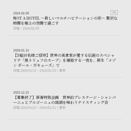
Other
2026.02.05
PR
2
0
2
6
.
0
2
.
0
5
N
O
T
A
H
O
T
E
L
～
新
し
い
マ
ル
チ
ハ
ビ
テ
ー
シ
ョ
ン
の
形
～
贅
沢
な
る贅沢
NOT A HOTEL ～新しいマルチハビ
時
間
を
極
上
の
空
間
で
過
ご
す
日程
~ 2026/02/28
日
程
~
2
0
2
6
/
0
2
/
2
8
Other
2026.01.13
2
0
2
6
.
0
1
.
1
3
【
5
組
1
0
名
様
ご
招
待
】
世
界
の
美
食
家
が
愛
す
る
伝
説
の
ス
ペ
シ
ャ
リ
テ
「
黒
ト
リ
ュ
フ
の
ス
ー
プ
」
を
堪
能
す
る
一
夜
を
、
新
生
「
メ
ゾ
ィラで巡るわがままアジアンクルーズ｜AMAN VOYAGE by AMANDI
【5組10名様ご招待】世界の美食家が愛
ン
ポ
ー
ル
・
ボ
キ
ュ
ー
ズ
」
で
日程
2026/01/13 ~ 2026/01/26
東京
日
程
2
0
2
6
/
0
1
/
1
3
~
2
0
2
6
/
0
1
/
2
6
東
京
Other
2025.12.23
2
0
2
5
.
1
2
.
2
3
実を超えた芸術 — フルーツクラッカー® 試食モニター募集
【
募
集
終
了
】
新
春
特
別
企
画
世
界
的
プ
レ
ス
テ
ー
ジ
・
シ
ャ
ン
パ
【募集終了】
ー
ニ
ュ
と
ブ
ル
ゴ
ー
ニ
ュ
の
銘
酒
を
味
わ
う
テ
イ
ス
テ
ィ
ン
グ
会
日程
2026/01/21 ~ 2026/01/21
東京
日
程
2
0
2
6
/
0
1
/
2
1
~
2
0
2
6
/
0
1
/
2
1
東
京