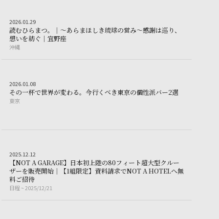
Other
2026.01.29
2
0
2
6
.
0
1
.
2
9
読
む
ひ
ら
ま
つ
。
｜
〜
あ
ら
ま
ほ
し
き
琉
球
の
営
み
〜
感
謝
は
巡
り
、
テーションの形～ 贅沢な時間を極上の空間で過ごす
読むひらまつ。｜〜あらまほしき琉球の営み〜感謝は
想
い
を
紡
ぐ
｜
宜
野
座
沖縄
沖
縄
Other
2026.01.08
2
0
2
6
.
0
1
.
0
8
その一杯で世
そ
の
一
杯
で
世
界
が
変
わ
る
。
今
行
く
べ
き
東
京
の
個
性
派
バ
ー
2
選
東京
東
京
RA
する伝説のスペシャリテ「黒トリュフのスープ」を堪能する一夜を、新生「メ
Other
2025.12.12
2
0
2
5
.
1
2
.
1
2
【
N
O
T
A
G
A
R
A
G
E
】
日
本
初
上
陸
の
8
0
フ
ィ
ー
ト
超
大
型
ク
ル
ー
新春特別企画 世界的プレステージ・シャンパーニュとブルゴーニュの銘酒
ザ
ー
を
販
売
開
始
｜
【
1
組
限
定
】
資
料
請
求
で
N
O
T
A
H
O
T
E
L
へ
無
【NOT A GARAGE】日本初上陸の80フィート超大型クルーザ
料
ご
招
待
日程
~ 2025/12/21
日
程
~
2
0
2
5
/
1
2
/
2
1