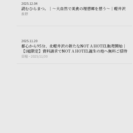
Other
2025.12.04
2
0
2
5
.
1
2
.
0
4
読む
読
む
ひ
ら
ま
つ
。
｜
〜
大
自
然
で
美
食
の
理
想
郷
を
想
う
〜
｜
軽
井
沢
長野
長
野
Other
2025.11.20
2
0
2
5
.
1
1
.
2
0
都
心
か
ら
9
5
分
、
北
軽
井
沢
の
新
た
な
N
O
T
A
H
O
T
E
L
販
売
開
始
｜
都
【
1
組
限
定
】
資
料
請
求
で
N
O
T
A
H
O
T
E
L
誕
生
の
地
へ
無
料
ご
招
待
日程
~ 2025/11/30
日
程
~
2
0
2
5
/
1
1
/
3
0