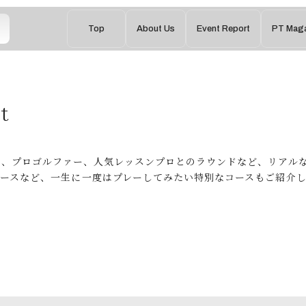
Top
About Us
Event Report
PT Maga
For Golfer / Event Report
t
や、プロゴルファー、人気レッスンプロとのラウンドなど、リアル
コースなど、一生に一度はプレーしてみたい特別なコースもご紹介