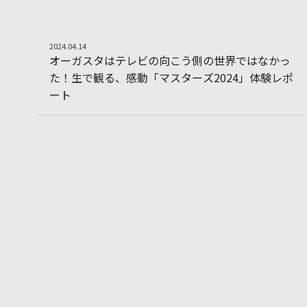
For Golfer
2024.04.14
2
0
2
4
.
0
4
.
1
4
オ
ー
ガ
ス
タ
は
テ
レ
ビ
の
向
こ
う
側
の
世
界
で
は
な
か
っ
た
！
生
で
観
る
、
感
動
「
マ
ス
タ
ー
ズ
2
0
2
4
」
体
験
レ
ポ
オーガスタはテレビの向こう側の世界ではなかっ
ー
ト