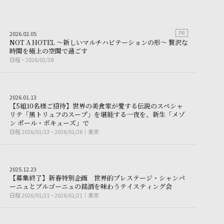
Real estate
2026.02.05
PR
2
0
2
6
.
0
2
.
0
5
N
O
T
A
H
O
T
E
L
～
新
し
い
マ
ル
チ
ハ
ビ
テ
ー
シ
ョ
ン
の
形
～
贅
沢
な
沢
NOT A HOTEL ～新しいマルチハビテーシ
時
間
を
極
上
の
空
間
で
過
ご
す
日程
~ 2026/02/28
日
程
~
2
0
2
6
/
0
2
/
2
8
Gourmet
2026.01.13
2
0
2
6
.
0
1
.
1
3
【
5
組
1
0
名
様
ご
招
待
】
世
界
の
美
食
家
が
愛
す
る
伝
説
の
ス
ペ
シ
ャ
リ
テ
「
黒
ト
リ
ュ
フ
の
ス
ー
プ
」
を
堪
能
す
る
一
夜
を
、
新
生
「
メ
ゾ
で巡るわがままアジアンクルーズ｜AMAN VOYAGE by AMANDIRA
【5組10名様ご招待】世界の美食家が愛する
ン
ポ
ー
ル
・
ボ
キ
ュ
ー
ズ
」
で
日程
2026/01/13 ~ 2026/01/26
東京
日
程
2
0
2
6
/
0
1
/
1
3
~
2
0
2
6
/
0
1
/
2
6
東
京
Gourmet
2025.12.23
2
0
2
5
.
1
2
.
2
3
えた芸術 — フルーツクラッカー® 試食モニター募集
【
募
集
終
了
】
新
春
特
別
企
画
世
界
的
プ
レ
ス
テ
ー
ジ
・
シ
ャ
ン
パ
【募集終了】新春
ー
ニ
ュ
と
ブ
ル
ゴ
ー
ニ
ュ
の
銘
酒
を
味
わ
う
テ
イ
ス
テ
ィ
ン
グ
会
日程
2026/01/21 ~ 2026/01/21
東京
日
程
2
0
2
6
/
0
1
/
2
1
~
2
0
2
6
/
0
1
/
2
1
東
京