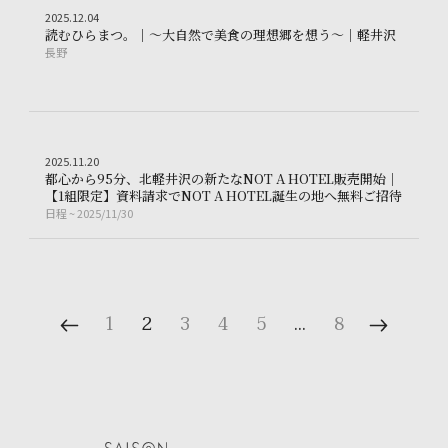
Trip
2025.12.04
2
0
2
5
.
1
2
.
0
4
読むひら
読
む
ひ
ら
ま
つ
。
｜
〜
大
自
然
で
美
食
の
理
想
郷
を
想
う
〜
｜
軽
井
沢
長野
長
野
クルーザーを販売開始｜【1組限定】資料請求でNOT A HOTELへ無料ご招待
Trip
2025.11.20
2
0
2
5
.
1
1
.
2
0
都
心
か
ら
9
5
分
、
北
軽
井
沢
の
新
た
な
N
O
T
A
H
O
T
E
L
販
売
開
始
｜
なやすらぎ”を贈る～Foo Tokyoの一押しシルクギフトをホリデー限定パッケ
都心から
【
1
組
限
定
】
資
料
請
求
で
N
O
T
A
H
O
T
E
L
誕
生
の
地
へ
無
料
ご
招
待
日程
~ 2025/11/30
日
程
~
2
0
2
5
/
1
1
/
3
0
1
2
3
4
5
…
8