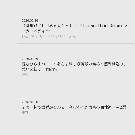
Wine&SAKE lab
2026.02.16
2
0
2
6
.
0
2
.
1
6
【
募
集
終
了
】
世
界
五
大
シ
ャ
ト
ー
「
C
h
â
t
e
a
u
H
a
u
t
-
B
r
i
o
n
」
メ
【募集終了】世界五大シャトー「Château Ha
ー
カ
ー
ズ
デ
ィ
ナ
ー
日程
2026/03/11 ~ 2026/03/11
大阪
日
程
2
0
2
6
/
0
3
/
1
1
~
2
0
2
6
/
0
3
/
1
1
大
阪
Trip
2026.01.29
2
0
2
6
.
0
1
.
2
9
読
む
ひ
ら
ま
つ
。
｜
〜
あ
ら
ま
ほ
し
き
琉
球
の
営
み
〜
感
謝
は
巡
り
、
読むひらまつ。｜〜あらまほしき琉球の営み
想
い
を
紡
ぐ
｜
宜
野
座
沖縄
沖
縄
Wine&SAKE lab
2026.01.08
2
0
2
6
.
0
1
.
0
8
その
そ
の
一
杯
で
世
界
が
変
わ
る
。
今
行
く
べ
き
東
京
の
個
性
派
バ
ー
2
選
東京
東
京