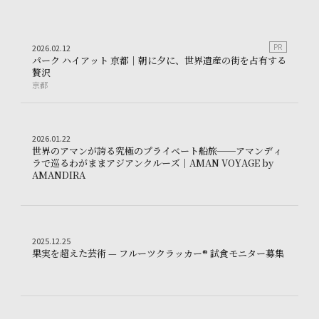
Trip
2026.02.12
PR
2
0
2
6
.
0
2
.
1
2
パ
ー
ク
ハ
イ
ア
ッ
ト
京
都
｜
朝
に
夕
に
、
世
界
遺
産
の
街
を
占
有
す
る
ut-Brion」メーカーズディナー
パーク ハイアット 京都｜朝に夕に、世界遺産の街を占有する贅
贅
沢
京都
京
都
Trip
2026.01.22
2
0
2
6
.
0
1
.
2
2
世
界
の
ア
マ
ン
が
誇
る
究
極
の
プ
ラ
イ
ベ
ー
ト
船
旅
─
─
ア
マ
ン
デ
ィ
〜感謝は巡り、想いを紡ぐ｜宜野座
ラ
で
巡
る
わ
が
ま
ま
ア
ジ
ア
ン
ク
ル
ー
ズ
｜
A
M
A
N
V
O
Y
A
G
E
b
y
世界のアマンが誇る究極のプライベート船旅──アマンディラ
A
M
A
N
D
I
R
A
Other
2025.12.25
2
0
2
5
.
1
2
.
2
5
一杯で世界が変わる。今行くべき東京の個性派バー2選
果実を超
果
実
を
超
え
た
芸
術
—
フ
ル
ー
ツ
ク
ラ
ッ
カ
ー
®
試
食
モ
ニ
タ
ー
募
集