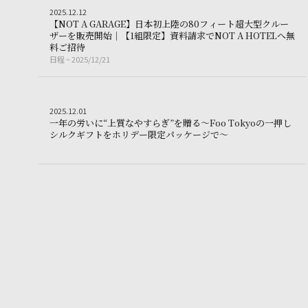
Trip
2025.12.12
2
0
2
5
.
1
2
.
1
2
【
N
O
T
A
G
A
R
A
G
E
】
日
本
初
上
陸
の
8
0
フ
ィ
ー
ト
超
大
型
ク
ル
ー
ザ
ー
を
販
売
開
始
｜
【
1
組
限
定
】
資
料
請
求
で
N
O
T
A
H
O
T
E
L
へ
無
【NOT A GARAGE】日本初上陸の80フィート超大型
料
ご
招
待
日程
~ 2025/12/21
日
程
~
2
0
2
5
/
1
2
/
2
1
Shopping
2025.12.01
2
0
2
5
.
1
2
.
0
1
一
年
の
労
い
に
“
上
質
な
や
す
ら
ぎ
”
を
贈
る
～
F
o
o
T
o
k
y
o
の
一
押
し
一年の労いに“上質
シ
ル
ク
ギ
フ
ト
を
ホ
リ
デ
ー
限
定
パ
ッ
ケ
ー
ジ
で
～