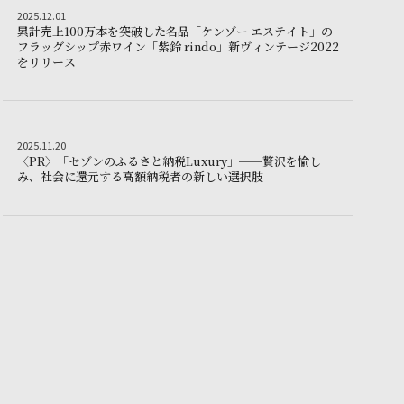
Wine&SAKE lab
2025.12.01
2
0
2
5
.
1
2
.
0
1
まつ。｜〜大自然で美食の理想郷を想う〜｜軽井沢
累
計
売
上
1
0
0
万
本
を
突
破
し
た
名
品
「
ケ
ン
ゾ
ー
エ
ス
テ
イ
ト
」
の
フ
ラ
ッ
グ
シ
ッ
プ
赤
ワ
イ
ン
「
紫
鈴
r
i
n
d
o
」
新
ヴ
ィ
ン
テ
ー
ジ
2
0
2
2
累計売上100万本を突破した名品「ケンゾー エステイト」のフラ
を
リ
リ
ー
ス
Other
2025.11.20
2
0
2
5
.
1
1
.
2
0
〈
P
R
〉
「
セ
ゾ
ン
の
ふ
る
さ
と
納
税
L
u
x
u
r
y
」
─
─
贅
沢
を
愉
し
ージで～
95分、北軽井沢の新たなNOT A HOTEL販売開始｜【1組限定】資料請求でN
〈PR〉「セゾンのふるさ
み
、
社
会
に
還
元
す
る
高
額
納
税
者
の
新
し
い
選
択
肢