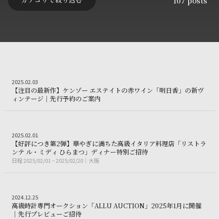
107
posts
Wine&SAKE lab
2025.02.03
2
0
2
5
.
0
2
.
0
3
【
注
目
の
最
新
作
】
ケ
ン
ゾ
ー
エ
ス
テ
イ
ト
の
赤
ワ
イ
ン
「
明
日
香
」
の
新
ヴ
【注目の最新作】ケンゾー エステイトの
ィ
ン
テ
ー
ジ
｜
先
行
予
約
の
ご
案
内
Gourmet
2025.02.01
2
0
2
5
.
0
2
.
0
1
【
好
評
に
つ
き
第
2
弾
】
華
や
ぎ
に
満
ち
た
高
級
イ
タ
リ
ア
料
理
店
「
リ
ス
ト
ラ
【好評につき第2弾】華
ン
テ
ル
・
ミ
デ
ィ
ひ
ら
ま
つ
」
デ
ィ
ナ
ー
特
別
ご
招
待
日程
2025/02/01 ~ 2025/02/20
大阪
日
程
2
0
2
5
/
0
2
/
0
1
~
2
0
2
5
/
0
2
/
2
0
大
阪
Auction
2024.12.25
2
0
2
4
.
1
2
.
2
5
高
級
時
計
専
門
オ
ー
ク
シ
ョ
ン
「
A
L
L
U
A
U
C
T
I
O
N
」
2
0
2
5
年
1
月
に
開
催
高級時計専門オークション「ALLU AUCTION
｜
先
行
プ
レ
ビ
ュ
ー
ご
招
待