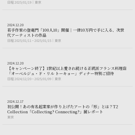
日程
2025/01/19
東京
日
程
2
0
2
5
/
0
1
/
1
9
東
京
Art
2024.12.20
2
0
2
4
.
1
2
.
2
0
若
手
作
家
の
登
竜
門
「
1
0
0
人
1
0
」
開
催
｜
一
律
1
0
万
円
で
手
に
入
る
、
次
世
若手作家の登竜門「100人10」開催｜一律10万
代
ア
ー
テ
ィ
ス
ト
の
作
品
日程
2025/01/11 ~ 2025/01/15
東京
日
程
2
0
2
5
/
0
1
/
1
1
~
2
0
2
5
/
0
1
/
1
5
東
京
Gourmet
2024.12.20
2
0
2
4
.
1
2
.
2
0
【
キ
ャ
ン
ペ
ー
ン
終
了
】
1
世
紀
以
上
愛
さ
れ
続
け
る
正
統
派
フ
ラ
ン
ス
料
理
店
【キャンペ
「
オ
ー
ベ
ル
ジ
ュ
・
ド
・
リ
ル
ト
ー
キ
ョ
ー
」
デ
ィ
ナ
ー
特
別
ご
招
待
日程
2024/12/20 ~ 2025/01/09
東京
日
程
2
0
2
4
/
1
2
/
2
0
~
2
0
2
5
/
0
1
/
0
9
東
京
Art
2024.12.17
2
0
2
4
.
1
2
.
1
7
初
公
開
！
あ
の
有
名
起
業
家
が
作
り
上
げ
た
ア
ー
ト
の
「
形
」
と
は
？
T
2
初公開！あの有名起業
C
o
l
l
e
c
t
i
o
n
「
C
o
l
l
e
c
t
i
n
g
?
C
o
n
n
e
c
t
i
n
g
?
」
展
レ
ポ
ー
ト
東京
東
京