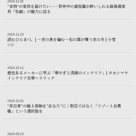
Interior design
2024.12.02
2
0
2
4
.
1
2
.
0
2
“
本
物
”
の
家
具
を
届
け
た
い
―
―
世
界
中
の
富
裕
層
が
酔
い
し
れ
る
最
高
級
家
“本物”の家具を届けたい――世界中の富裕層が酔
具
「
松
創
」
の
魅
力
に
迫
る
Trip
2024.11.25
2
0
2
4
.
1
1
.
2
5
読むひらま
読
む
ひ
ら
ま
つ
。
|
〜
京
の
食
を
編
む
〜
松
の
葉
が
舞
う
京
の
冬
|
小
雪
京都
京
都
Interior design
2024.10.11
2
0
2
4
.
1
0
.
1
1
歴
史
あ
る
メ
ー
カ
ー
に
学
ぶ
「
華
や
ぎ
と
洗
練
の
イ
ン
テ
リ
ア
」
|
タ
カ
シ
マ
ヤ
歴史あるメーカーに学ぶ「華やぎと洗練のイン
イ
ン
テ
リ
ア
百
華
×
ラ
リ
ッ
ク
Resort
2024.10.01
2
0
2
4
.
1
0
.
0
1
“
非
日
常
”
の
極
上
体
験
を
“
あ
な
た
”
に
｜
別
荘
で
は
な
く
「
リ
ゾ
ー
ト
会
員
“非日常”の極上体験を“あなた”に｜別荘ではなく「
権
」
と
い
う
選
択
肢
を
Art
2024.09.25
2
0
2
4
.
0
9
.
2
5