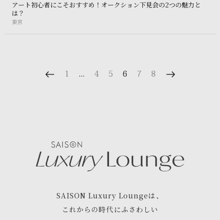
ア
ー
ト
初
心
者
に
こ
そ
お
す
す
め
！
オ
ー
ク
シ
ョ
ン
下
見
会
の
2
つ
の
魅
力
と
アート初心者にこそおすすめ！オークション下見会の2つの魅力とは
は
？
東京
東
京
1
…
4
5
6
7
8
SAISON Luxury Lounge
は、
これからの時代にふさわしい